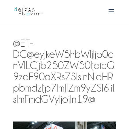
@ET-
DC@eyJkeW5hbWljIjp0c
nVlLCJjb250ZW50IjoicG
9zdF90aXRsZSIsInNldHR
pbmdzIjp7ImJlZm9yZSI6IiI
sImFmdGVyIjoiIn19@